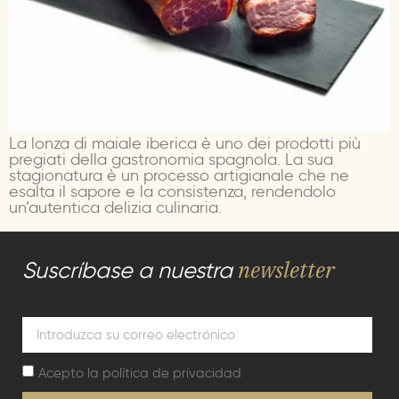
La lonza di maiale iberica è uno dei prodotti più
pregiati della gastronomia spagnola. La sua
stagionatura è un processo artigianale che ne
esalta il sapore e la consistenza, rendendolo
un’autentica delizia culinaria.
newsletter
Suscríbase a nuestra
Acepto la
política de privacidad