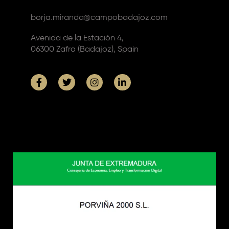
borja.miranda@campobadajoz.com
Avenida de la Estación 4,
06300 Zafra (Badajoz), Spain