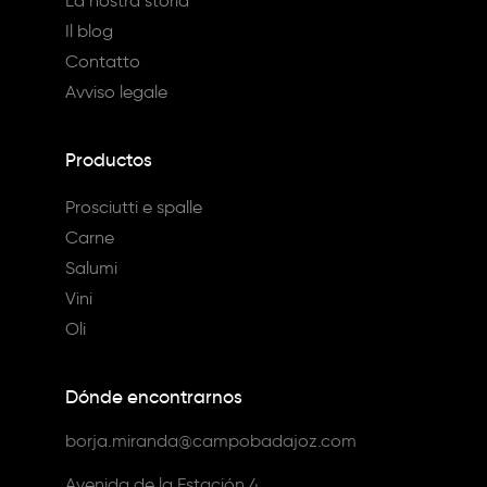
La nostra storia
Il blog
Contatto
Avviso legale
Productos
Prosciutti e spalle
Carne
Salumi
Vini
Oli
Dónde encontrarnos
borja.miranda@campobadajoz.com
Avenida de la Estación 4,