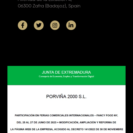
06300 Zafra (Badajoz), Spain