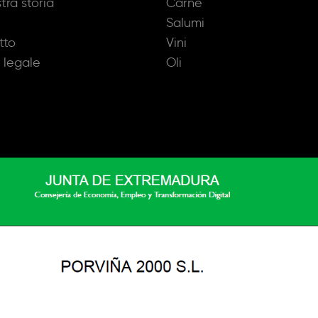
tra storia
Carne
Salumi
tto
Vini
 legale
Oli