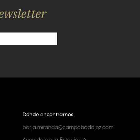
ewsletter
Dónde encontrarnos
borja.miranda@campobadajoz.com
Avenida de la Estación 4,