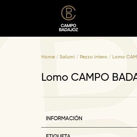
Home
/
Salumi
/
Pezzo intero
/ Lomo CAM
Lomo CAMPO BAD
INFORMACIÓN
ETIQUETA