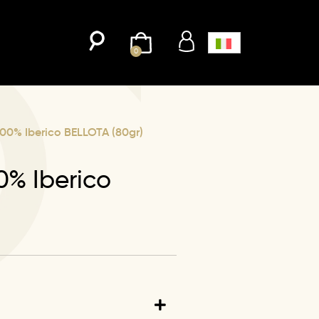
0
100% Iberico BELLOTA (80gr)
0% Iberico