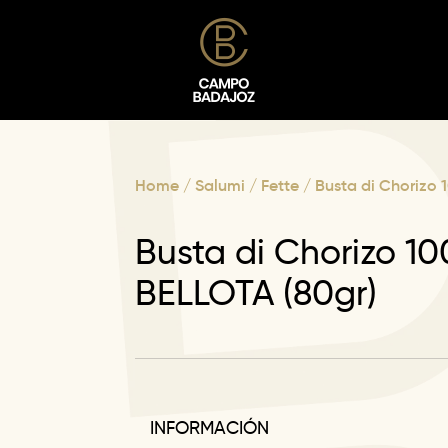
Home
/
Salumi
/
Fette
/ Busta di Chorizo 
Busta di Chorizo 10
BELLOTA (80gr)
INFORMACIÓN