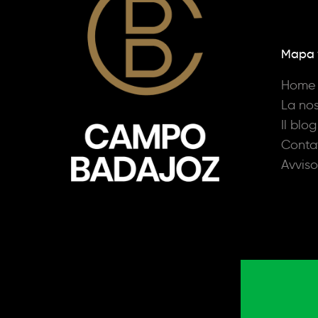
Mapa
Home
La nos
Il blog
Conta
Avviso