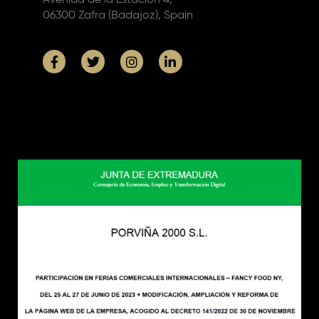
06300 Zafra (Badajoz), Spain