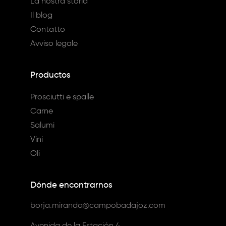
La nostra storia
Il blog
Contatto
Avviso legale
Productos
Prosciutti e spalle
Carne
Salumi
Vini
Oli
Dónde encontrarnos
borja.miranda@campobadajoz.com
Avenida de la Estación 4,