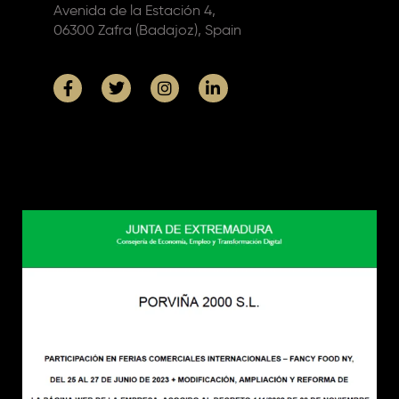
Avenida de la Estación 4,
06300 Zafra (Badajoz), Spain