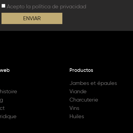
Acepto la
política de privacidad
ENVIAR
 web
Productos
Jambes et épaules
histoire
Viande
og
Charcuterie
ct
Vins
uridique
Huiles