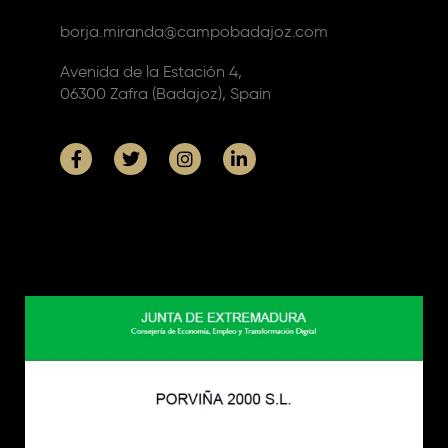
borja.miranda@campobadajoz.com
Avenida de la Estación 4,
06300 Zafra (Badajoz), Spain