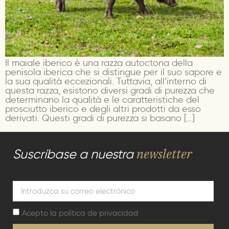
Il maiale iberico è una razza autoctona della
penisola iberica che si distingue per il suo sapore e
la sua qualità eccezionali. Tuttavia, all’interno di
questa razza, esistono diversi gradi di purezza che
determinano la qualità e le caratteristiche del
prosciutto iberico e degli altri prodotti da esso
derivati. Questi gradi di purezza si basano […]
newsletter
Suscríbase a nuestra
Acepto la
política de privacidad