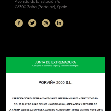
Avenida de la Estación 4,
06300 Zafra (Badajoz), Spain