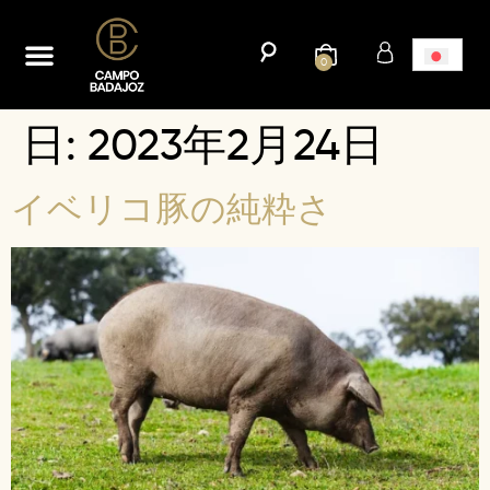
ホーム
新たな市場への輸出キャンペーンを開始する。
ブログ
連絡先
0
日:
2023年2月24日
イベリコ豚の純粋さ