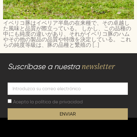
イベリコ豚はイベリア半島の在来種で、その卓越し
た風味と品質が際立っている。 しかし、この品種の
中にも純度の違いがあり、それがイベリコ豚のハム
やその他の製品の品質や特徴を決定している。 これ
らの純度等級は、豚の品種と繁殖の […]
newsletter
Suscríbase a nuestra
Acepto la
política de privacidad
ENVIAR