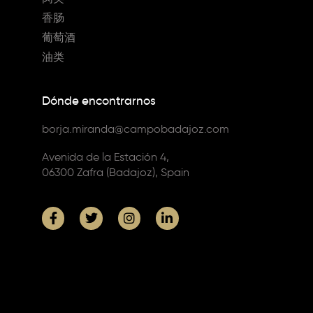
香肠
葡萄酒
油类
Dónde encontrarnos
borja.miranda@campobadajoz.com
Avenida de la Estación 4,
06300 Zafra (Badajoz), Spain