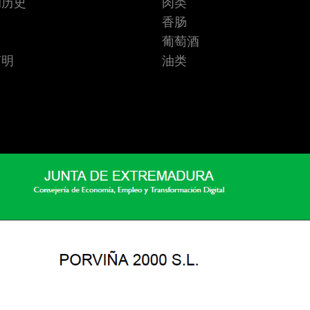
的历史
肉类
香肠
葡萄酒
声明
油类