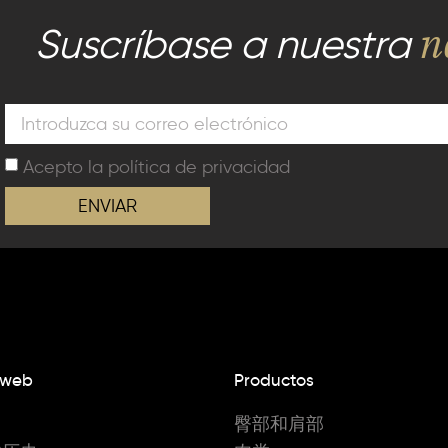
n
Suscríbase a nuestra
Acepto la
política de privacidad
ENVIAR
 web
Productos
臀部和肩部