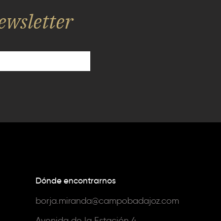
ewsletter
Dónde encontrarnos
borja.miranda@campobadajoz.com
Avenida de la Estación 4,