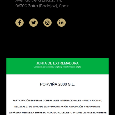
Avenida de la Estación 4,
06300 Zafra (Badajoz), Spain