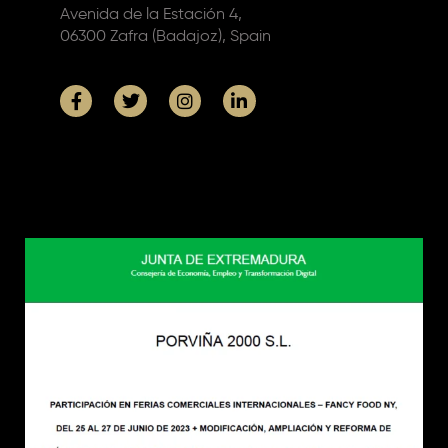
Avenida de la Estación 4,
06300 Zafra (Badajoz), Spain