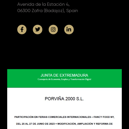
Avenida de la Estación 4,
06300 Zafra (Badajoz), Spain