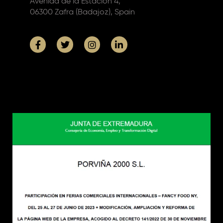
Avenida de la Estación 4,
06300 Zafra (Badajoz), Spain