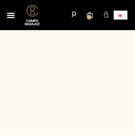
ホーム
新たな市場への輸出キャンペーンを開始する。
ブログ
連絡先
0