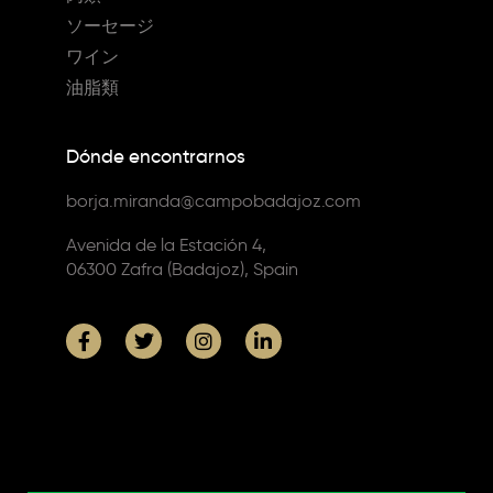
ソーセージ
ワイン
油脂類
Dónde encontrarnos
borja.miranda@campobadajoz.com
Avenida de la Estación 4,
06300 Zafra (Badajoz), Spain