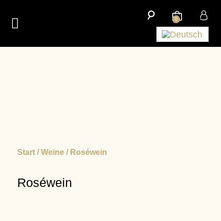
0
Unsere Geschichte
Start
/
Weine
/ Roséwein
Roséwein