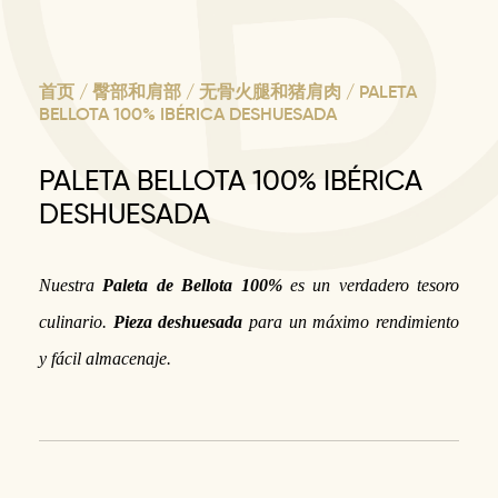
首页
/
臀部和肩部
/
无骨火腿和猪肩肉
/ PALETA
BELLOTA 100% IBÉRICA DESHUESADA
PALETA BELLOTA 100% IBÉRICA
DESHUESADA
Nuestra
Paleta de Bellota 100%
es un verdadero tesoro
culinario.
Pieza deshuesada
para un máximo rendimiento
y fácil almacenaje.