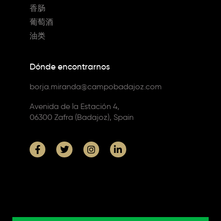
香肠
葡萄酒
油类
Dónde encontrarnos
borja.miranda@campobadajoz.com
Avenida de la Estación 4,
06300 Zafra (Badajoz), Spain