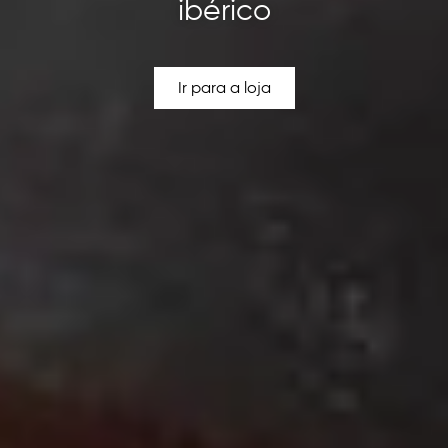
ibérico
Ir para a loja